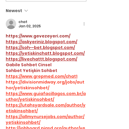
في تركيا
جبولي تبتكر جهازاً لمساعدة
Newest
مرضى الشلل النصفي
chat
Jan 02, 2025
https://www.gevezeyeri.com/
https://askyeriniz.blogspot.com/
https://soh--bet.blogspot.com/
https://yetiskinchatt.blogspot.com/
https://livechattt.blogspot.com/
Gabile Sohbet
Cinsel 
Sohbet
Yetişkin Sohbet
https://www.grepmed.com/chat1
https://divisionmidway.org/jobs/aut
hor/yetiskinsohbet/
https://www.guiafacillagos.com.br/a
uthor/yetiskinsohbet/
https://utahsyardsale.com/author/y
etiskinsohbet/
https://allmynursejobs.com/author/
yetiskinsohbet/
http://jobboard.piasd.org/author/ye