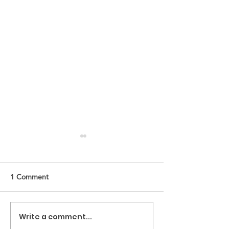
1 Comment
Write a comment...
جح عن تجربة العمل
المهندسة السورية حكمة