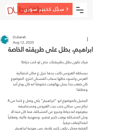
سجّل كخبير سوري
Post
Sign Up
Dubarah
Aug 12, 2020
ابراهيم، بطل على طريقته الخاصة
فيك تكون بطل بطريقتك، حتى لو كنت خياط!
ببساطة العروس كانت بدها تنزل ع مكان احتفالية 
العرس ولسوء حظها سحاب الفستان انتزع، الموضوع 
كان صعب جداً ينحل بهالوقت خصوصاً انه كان يوم أحد 
وعطلة!
الجميل بالموضوع انو “ابراهيم” يلي وصل ع كندا من 4 
تيام بس، ساكن جنب بيت العروس ومستضيفه 
بيعرفوه انه خياط وخبرو عن المشكلة، فما كان منه الا 
وحل المشكلة بوقت كتير قصير، وبمهنية عالية، وفعلياً 
انقذالزفاف حرفياً.
القصة ممكن تكون كتير عادية، بس مهنية ابراهيم 