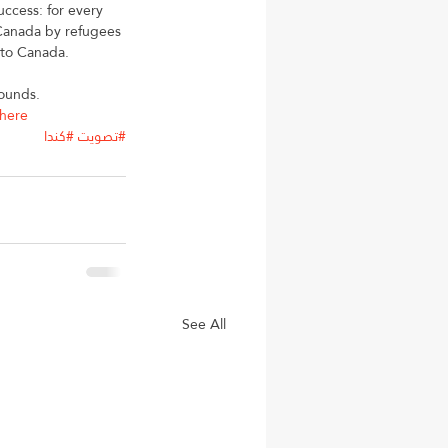
uccess: for every 
 Canada by refugees 
 to Canada.
rounds.
here
#تصويت
#كندا
See All