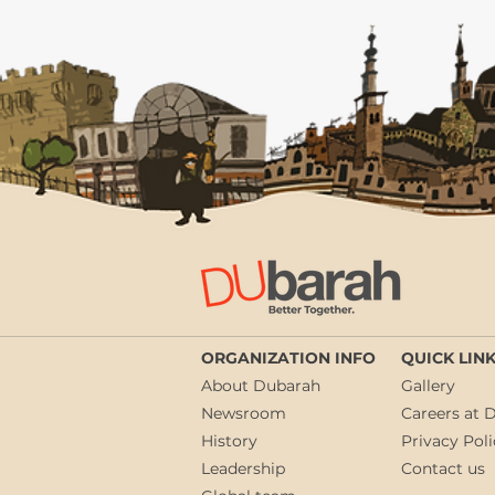
End Assad-Era Sanctions on
Syria Now
ORGANIZATION INFO
QUICK LIN
About Dubarah
Gallery
Newsroom
Careers at 
History
Privacy Poli
Leadership
Contact us