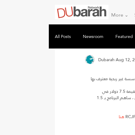
More ⌄
All Posts
Newsroom
Featured
Dubarah
Aug 12, 
بدأ برنامج RCJP ية معترف بها
لدى RCJP الأرقام لإثبات نجاحها: حيث تقدم مقابل كل دولار يُستثمر في المنظمة ، تنشئ RCJP عائداً بقيمة 7.5 دولار في 
المدخرات الضريبية والمساهمة في كندا من قبل اللاجئين الذين يساهمون في الدخل. في العام الماضي ، ساهم البرنامج بـ 1.5 
هنا