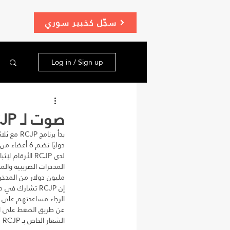
سجّل كخبير سوري
Log in / Sign up
صوت لـ RCJP
مع ثلاث 
دوليًا تضم 6 أعضاء من مجلس الإدارة و 9 متطوعين متفانين لرؤية جديدة لتمكين للاجئين في كندا.
مليون دولار من المدخ.
إن RCJP تشارك في مساعدة اللاجئين من جميع الخلفيات، وتخدمهم بكل فخر.
الرجاء مساعدتهم  RCJP 
عن طريق الضغط عل VOTE
الشعار الخاص بـ RCJP