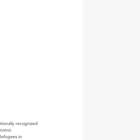
tionally recognized 
onomic 
Refugees in 