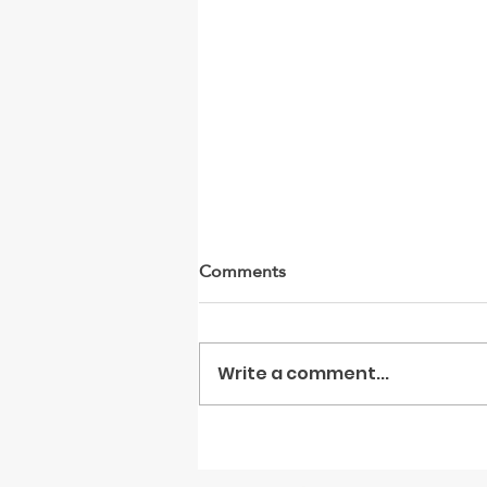
Comments
Write a comment...
Syrian and International
Organizations Call on EU to