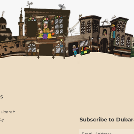
شراكة استراتيجية مع منصة "خبراء
سوريا" لربط الكفاءات السورية
بفرص إعادة الأعمار في سوريا
KS
Dubarah
Subscribe to Dubar
cy