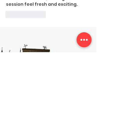
session feel fresh and exciting.
Like
Reply
ORGANIZATION INFO
About Dubarah
Newsroom
History