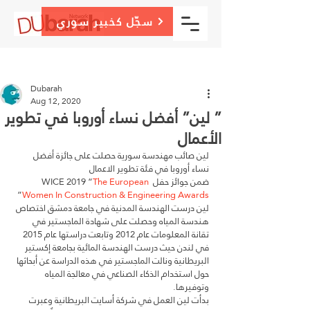
سجّل كخبير سوري
Post
Sign Up
Dubarah
Aug 12, 2020
” لين” أفضل نساء أوروبا في تطوير
الأعمال
لين صائب مهندسة سورية حصلت على جائزة أفضل 
نساء أوروبا في فئة تطوير الاعمال 
ضمن جوائز حفل WICE 2019 “
The European 
”
Women In Construction & Engineering Awards
لين درست الهندسة المدنية في جامعة دمشق اختصاص 
هندسة المياه وحصلت على شهادة الماجستير في 
تقانة المعلومات عام 2012 وتابعت دراستها عام 2015 
في لندن حيث درست الهندسة المائية بجامعة إكستير 
البريطانية ونالت الماجستير في هذه الدراسة عن أبحاثها 
حول استخدام الذكاء الصناعي في معالجة المياه 
وتوفيرها.
بدأت لين العمل في شركة أسايت البريطانية وعبرت 