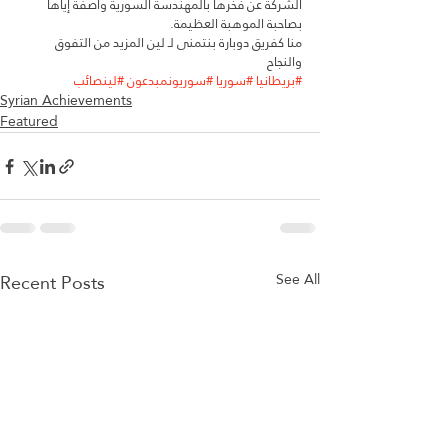
الشركة عن فخرها بالمهندسة السورية واصفةٌ إياها 
بصاحبة الموهبة العظيمة.
منا كفريق دوبارة بنتمنى لـ لين المزيد من التفوق 
والنجاح 
#بريطانيا
#سوريا
#سوريونمبدعون
#لينصائب
Syrian Achievements
Featured
Recent Posts
See All