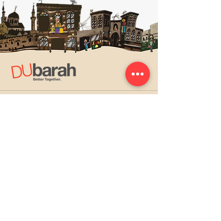
ORGANIZATION INFO
About Dubarah
Newsroom
History
Leadership
Global team
Brand resources
QUICK LINKS
Gallery
Careers at Dubarah