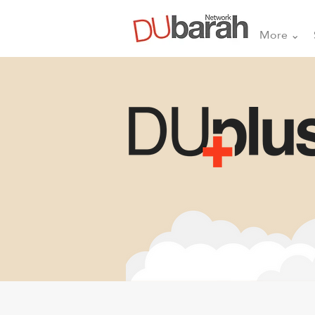
More ⌄