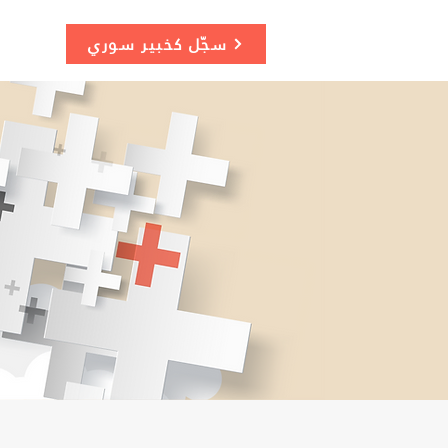
سجّل كخبير سوري