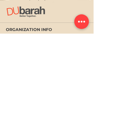
ORGANIZATION INFO
About Dubarah
Newsroom
History
Leadership
Global team
Brand resources
QUICK LINKS
Gallery
Careers at Dubarah
Privacy Policy
Contact us
Subscribe to Dubarah