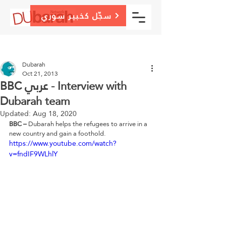
سجّل كخبير سوري
Post
Sign Up
Dubarah
Oct 21, 2013
BBC عربي - Interview with
Dubarah team
Updated:
Aug 18, 2020
BBC – 
Dubarah helps the refugees to arrive in a 
new country and gain a foothold.
https://www.youtube.com/watch?
v=fndIF9WLhlY